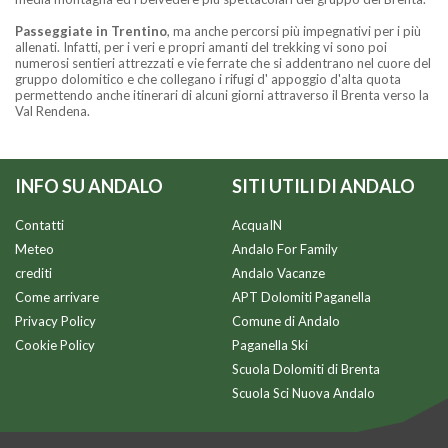
Passeggiate in Trentino
, ma anche percorsi più impegnativi per i più
allenati. Infatti, per i veri e propri amanti del trekking vi sono poi
numerosi sentieri attrezzati e vie ferrate che si addentrano nel cuore del
gruppo dolomitico e che collegano i rifugi d' appoggio d'alta quota
permettendo anche itinerari di alcuni giorni attraverso il Brenta verso la
Val Rendena.
INFO SU ANDALO
SITI UTILI DI ANDALO
Contatti
AcquaIN
Meteo
Andalo For Family
crediti
Andalo Vacanze
Come arrivare
APT Dolomiti Paganella
Privacy Policy
Comune di Andalo
Cookie Policy
Paganella Ski
Scuola Dolomiti di Brenta
Scuola Sci Nuova Andalo