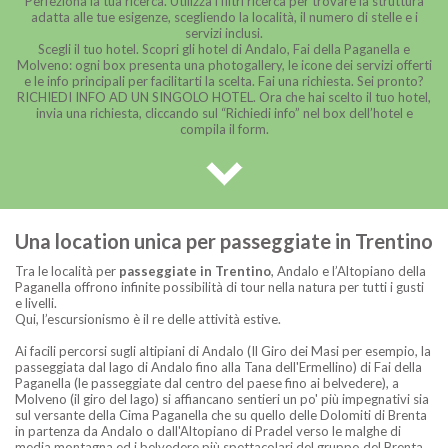
Perfeziona la tua ricerca. Utilizza i filtri ricerca per trovare la struttura
adatta alle tue esigenze, scegliendo la località, il numero di stelle e i
servizi inclusi.
Scegli il tuo hotel. Scopri gli hotel di Andalo, Fai della Paganella e
Molveno: ogni box presenta una photogallery, le icone dei servizi offerti
e le info principali per facilitarti la scelta. Fai una richiesta. Sei pronto?
RICHIEDI INFO AD UN SINGOLO HOTEL. Ora che hai scelto il tuo hotel,
invia una richiesta, cliccando sul “Richiedi info” nel box dell’hotel e
compila il form.
PREZZI ESTATE
Una location unica per passeggiate in Trentino
★
Hotel fino a 40 euro
(
6
)
Tra le località per
passeggiate in Trentino
, Andalo e l’Altopiano della
★
Hotel da 41 a 50 auro
(
30
)
Paganella offrono infinite possibilità di tour nella natura per tutti i gusti
★
Hotel da 51 a 60 euro
(
14
)
e livelli.
Qui, l’escursionismo è il re delle attività estive.
★
Hotel da 61 a 70 euro
(
7
)
★
Hotel da 71 a 80 euro
(
1
)
Ai facili percorsi sugli altipiani di Andalo (Il Giro dei Masi per esempio, la
passeggiata dal lago di Andalo fino alla Tana dell'Ermellino) di Fai della
★
Hotel da 81 a 90 euro
(
0
)
Paganella (le passeggiate dal centro del paese fino ai belvedere), a
Molveno (il giro del lago) si affiancano sentieri un po' più impegnativi sia
sul versante della Cima Paganella che su quello delle Dolomiti di Brenta
in partenza da Andalo o dall'Altopiano di Pradel verso le malghe di
media montagna ed i belvedere più spettacolari del gruppo del Brenta.